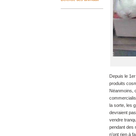
Depuis le 1
er
produits cosm
Néanmoins, c
commercialisa
la sorte, les
devraient pas
vendre tranqu
pendant des m
n’ont rien à f