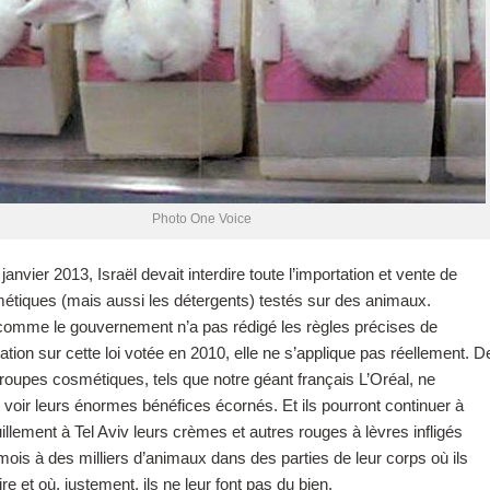
Photo One Voice
janvier 2013, Israël devait interdire toute l’importation et vente de
étiques (mais aussi les détergents) testés sur des animaux.
omme le gouvernement n’a pas rédigé les règles précises de
tion sur cette loi votée en 2010, elle ne s’applique pas réellement. D
 groupes cosmétiques, tels que notre géant français L’Oréal, ne
 voir leurs énormes bénéfices écornés. Et ils pourront continuer à
illement à Tel Aviv leurs crèmes et autres rouges à lèvres infligés
ois à des milliers d’animaux dans des parties de leur corps où ils
aire et où, justement, ils ne leur font pas du bien.