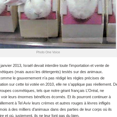
Photo One Voice
janvier 2013, Israël devait interdire toute l’importation et vente de
étiques (mais aussi les détergents) testés sur des animaux.
omme le gouvernement n’a pas rédigé les règles précises de
tion sur cette loi votée en 2010, elle ne s’applique pas réellement. D
 groupes cosmétiques, tels que notre géant français L’Oréal, ne
 voir leurs énormes bénéfices écornés. Et ils pourront continuer à
illement à Tel Aviv leurs crèmes et autres rouges à lèvres infligés
ois à des milliers d’animaux dans des parties de leur corps où ils
aire et où, justement, ils ne leur font pas du bien.