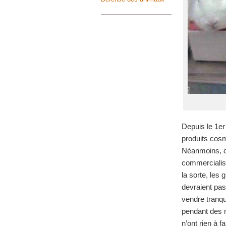
Depuis le 1
er
produits cosm
Néanmoins, c
commercialisa
la sorte, les
devraient pas
vendre tranqu
pendant des m
n’ont rien à f