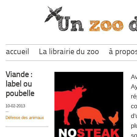
accueil
La librairie du zoo
à propo
Viande :
Av
label ou
Ay
poubelle
ré
co
10-02-2013
d’
Défense des animaux
pl
so