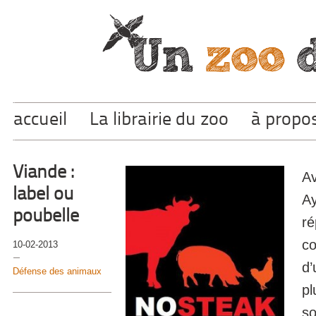
accueil
La librairie du zoo
à propo
Viande :
Av
label ou
Ay
poubelle
ré
co
10-02-2013
d’
Défense des animaux
pl
so