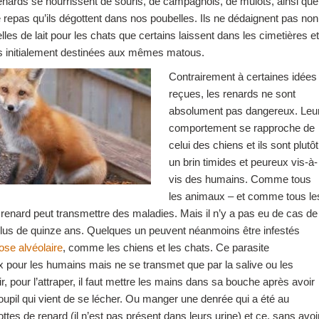
renards se nourrissent de souris, de campagnols, de mulots, ainsi que
 repas qu’ils dégottent dans nos poubelles. Ils ne dédaignent pas non
les de lait pour les chats que certains laissent dans les cimetières et
es initialement destinées aux mêmes matous.
Contrairement à certaines idées
reçues, les renards ne sont
absolument pas dangereux. Leu
comportement se rapproche de
celui des chiens et ils sont plutôt
un brin timides et peureux vis-à-
vis des humains. Comme tous
les animaux – et comme tous le
enard peut transmettre des maladies. Mais il n’y a pas eu de cas de
lus de quinze ans. Quelques un peuvent néanmoins être infestés
se alvéolaire
, comme les chiens et les chats. Ce parasite
 pour les humains mais ne se transmet que par la salive ou les
ir, pour l’attraper, il faut mettre les mains dans sa bouche après avoir
upil qui vient de se lécher. Ou manger une denrée qui a été au
ttes de renard (il n’est pas présent dans leurs urine) et ce, sans avoi