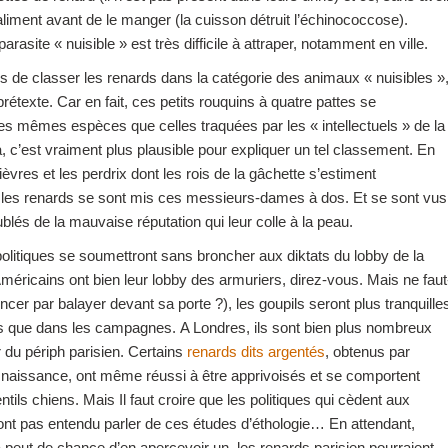
 aliment avant de le manger (la cuisson détruit l’échinococcose).
 parasite « nuisible » est très difficile à attraper, notamment en ville.
mis de classer les renards dans la catégorie des animaux « nuisibles »
 prétexte. Car en fait, ces petits rouquins à quatre pattes se
es mêmes espèces que celles traquées par les « intellectuels » de la
, c’est vraiment plus plausible pour expliquer un tel classement. En
lièvres et les perdrix dont les rois de la gâchette s’estiment
, les renards se sont mis ces messieurs-dames à dos. Et se sont vus
blés de la mauvaise réputation qui leur colle à la peau.
politiques se soumettront sans broncher aux diktats du lobby de la
méricains ont bien leur lobby des armuriers, direz-vous. Mais ne faut
cer par balayer devant sa porte ?), les goupils seront plus tranquille
es que dans les campagnes. A Londres, ils sont bien plus nombreux
ur du périph parisien. Certains
renards dits argentés
, obtenus par
a naissance, ont même réussi à être apprivoisés et se comportent
ils chiens. Mais Il faut croire que les politiques qui cèdent aux
nt pas entendu parler de ces études d’éthologie… En attendant,
peut de chance d’en apercevoir un, les renards parisien pourraient