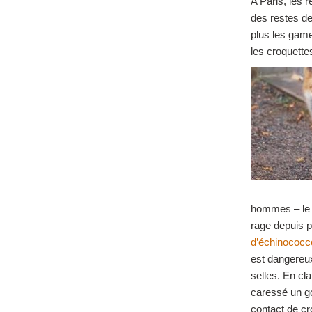
A Paris, les 
des restes de
plus les gamel
les croquett
hommes – le r
rage depuis p
d’échinococco
est dangereux
selles. En cla
caressé un go
contact de cro