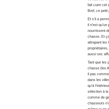
fait cuire cet
Bref, ce petit
Et s’il a per
il n’est qu’un
nourrissent d
chasse. Et ça
attrapant les 
propriétaires
aussi sec affu
Tant que les 
chasse (les A
il pas commen
dans les vill
qu’à l’intérie
sélection à l
comme de gent
chasseurs n’o
même si on a 