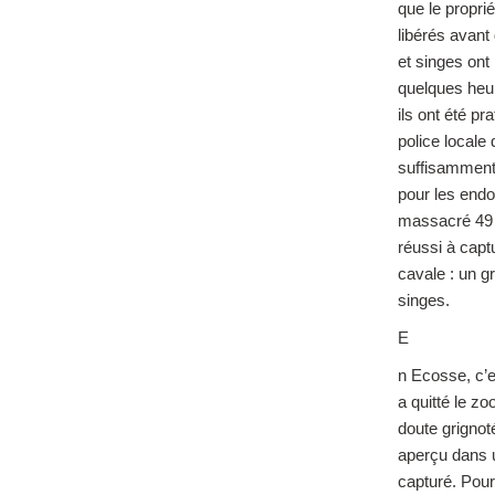
que le proprié
libérés avant 
et singes ont 
quelques heu
ils ont été pr
police locale 
suffisamment
pour les endo
massacré 49 b
réussi à capt
cavale : un gr
singes.
E
n Ecosse, c’
a quitté le z
doute grignot
aperçu dans u
capturé. Pour 