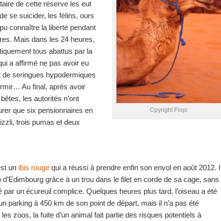
taire de cette réserve les eut
de se suicider, les félins, ours
pu connaître la liberté pendant
res. Mais dans les 24 heures,
atiquement tous abattus par la
qui a affirmé ne pas avoir eu
 de seringues hypodermiques
rmir… Au final, après avoir
êtes, les autorités n’ont
urer que six pensionnaires en
Cpyright Flopi
izzli, trois pumas et deux
est un
ibis rouge
qui a réussi à prendre enfin son envol en août 2012. I
oo d’Edimbourg grâce à un trou dans le filet en corde de sa cage, sans
é par un écureuil complice. Quelques heures plus tard, l’oiseau a été
n parking à 450 km de son point de départ, mais il n’a pas été
les zoos, la fuite d’un animal fait partie des risques potentiels à