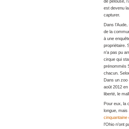
de pelouse, l
est devenu la 
capturer.
Dans l’Aude, 
de la commun
à une enquête
propriétaire. 
n’a pas pu ar
cirque qui sta
prénommés Si
chacun. Selon
Dans un zoo 
août 2012 en 
liberté, le ma
Pour eux, la 
longue, mais 
cinquantaine
l’Ohio n’ont 