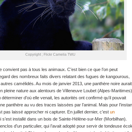
Copyright ; Flickr Camelia TWU
ne convient pas à tous les animaux. C’est bien ce que l’on peut
egard des nombreux faits divers relatant des fugues de kangourous,
 autres camélidés. Au mois de janvier 2013, une panthère noire aurait
n pleine nature aux alentours de Villeneuve Loubet (Alpes-Maritimes)
déterminer d’où elle venait, les autorités ont confirmé qu’il pouvait
une panthère au vu des traces laissées par l’animal. Mais pour l’instan
est pas laissé approcher ni capturer. En juillet dernier, c’est
un
i s’est installé dans un bois de Sainte-Hélène-sur-Mer (Morbilhan).
nclos d’un particulier, qui l’avait adopté pour servir de tondeuse écol