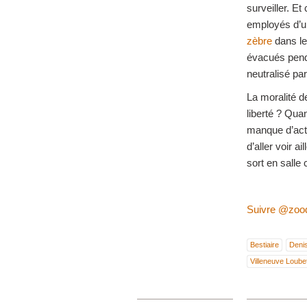
surveiller. E
employés d’un
zèbre
dans le
évacués penda
neutralisé pa
La moralité d
liberté ? Qua
manque d’acti
d’aller voir a
sort en salle
Suivre @zood
Bestiaire
Deni
Villeneuve Loube