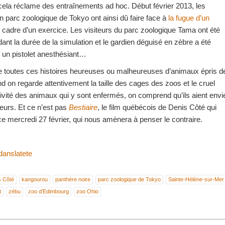
t cela réclame des entraînements ad hoc. Début février 2013, les
 parc zoologique de Tokyo ont ainsi dû faire face à
la fugue d’un
 cadre d’un exercice. Les visiteurs du parc zoologique Tama ont été
nt la durée de la simulation et le gardien déguisé en zèbre a été
r un pistolet anesthésiant…
e toutes ces histoires heureuses ou malheureuses d’animaux épris d
nd on regarde attentivement la taille des cages des zoos et le cruel
vité des animaux qui y sont enfermés, on comprend qu’ils aient envi
illeurs. Et ce n’est pas
Bestiaire
, le film québécois de Denis Côté qui
 ce mercredi 27 février, qui nous amènera à penser le contraire.
anslatete
s Côté
kangourou
panthère noire
parc zoologique de Tokyo
Sainte-Hélène-sur-Mer
t
zébu
zoo d’Edimbourg
zoo Ohio