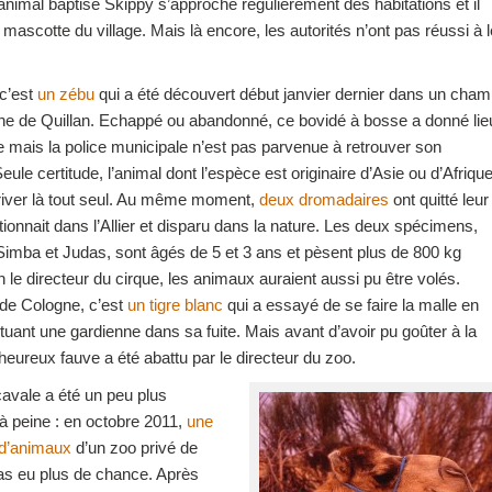
’animal baptisé Skippy s’approche régulièrement des habitations et il
mascotte du village. Mais là encore, les autorités n’ont pas réussi à l
c’est
un zébu
qui a été découvert début janvier dernier dans un cham
e de Quillan. Echappé ou abandonné, ce bovidé à bosse a donné lie
 mais la police municipale n’est pas parvenue à retrouver son
Seule certitude, l’animal dont l’espèce est originaire d’Asie ou d’Afriqu
river là tout seul. Au même moment,
deux dromadaires
ont quitté leur
tionnait dans l’Allier et disparu dans la nature. Les deux spécimens,
mba et Judas, sont âgés de 5 et 3 ans et pèsent plus de 800 kg
 le directeur du cirque, les animaux auraient aussi pu être volés.
de Cologne, c’est
un tigre blanc
qui a essayé de se faire la malle en
tuant une gardienne dans sa fuite. Mais avant d’avoir pu goûter à la
lheureux fauve a été abattu par le directeur du zoo.
cavale a été un peu plus
à peine : en octobre 2011,
une
 d’animaux
d’un zoo privé de
pas eu plus de chance. Après